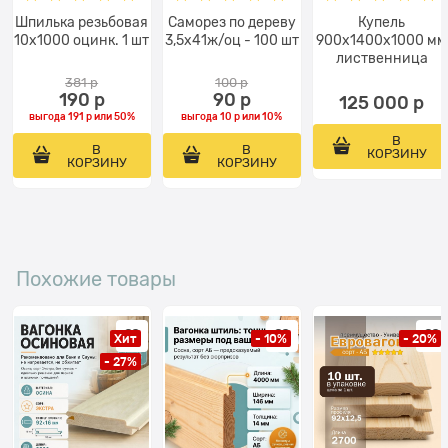
Шпилька резьбовая
Саморез по дереву
Купель
10х1000 оцинк. 1 шт
3,5х41ж/оц - 100 шт
900х1400х1000 мм
лиственница
381
 р
100
 р
190
 р
90
 р
125 000
 р
выгода
191 р
или
50%
выгода
10 р
или
10%
В
В
В
КОРЗИНУ
КОРЗИНУ
КОРЗИНУ
Похожие товары
Хит
- 10%
- 20%
- 27%