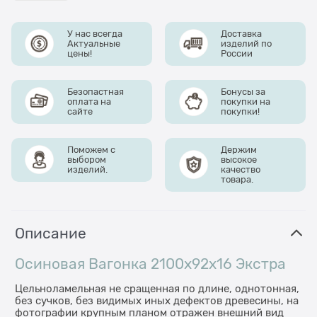
У нас всегда
Доставка
Актуальные
изделий по
цены!
России
Безопастная
Бонусы за
оплата на
покупки на
сайте
покупки!
Поможем с
Держим
выбором
высокое
изделий.
качество
товара.
Описание
Осиновая Вагонка 2100x92x16 Экстра
Цельноламельная не сращенная по длине, однотонная,
без сучков, без видимых иных дефектов древесины, на
фотографии крупным планом отражен внешний вид