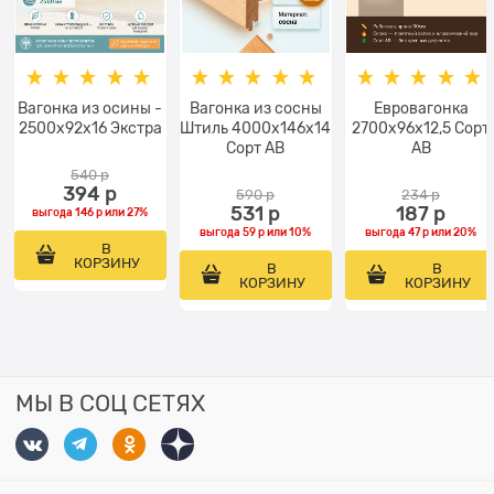
Вагонка из осины -
Вагонка из сосны
Евровагонка
2500x92x16 Экстра
Штиль 4000х146х14
2700х96х12,5 Сорт
Сорт АВ
АВ
540
 р
394
 р
590
 р
234
 р
531
 р
187
 р
выгода
146 р
или
27%
выгода
59 р
или
10%
выгода
47 р
или
20%
В
КОРЗИНУ
В
В
КОРЗИНУ
КОРЗИНУ
МЫ В СОЦ СЕТЯХ