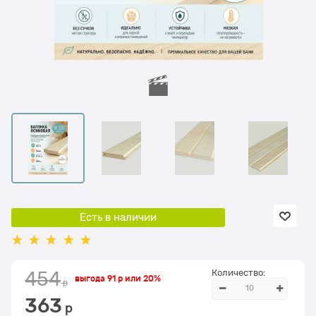
Есть в наличии
Количество:
454
выгода
91 р
или
20%
 р
363
 р