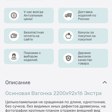
У нас всегда
Доставка
Актуальные
изделий по
цены!
России
Безопастная
Бонусы за
оплата на
покупки на
сайте
покупки!
Поможем с
Держим
выбором
высокое
изделий.
качество
товара.
Описание
Осиновая Вагонка 2200x92x16 Экстра
Цельноламельная не сращенная по длине, однотонная,
без сучков, без видимых иных дефектов древесины, на
фотографии крупным планом отражен внешний вид