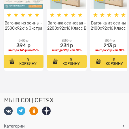
Вагонка из осины -
Вагонка осиновая -
Вагонка из осины -
2500x92x16 Экстра
2200x92x16 Класс В
2100x92x16 Класс 
540
 р
330
 р
304
 р
394
 р
231
 р
213
 р
выгода
146 р
или
27%
выгода
99 р
или
30%
выгода
91 р
или
30%
В
В
В
КОРЗИНУ
КОРЗИНУ
КОРЗИНУ
МЫ В СОЦ СЕТЯХ
Категории