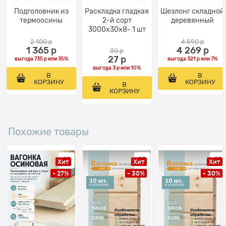
Подголовник из
Раскладка гладкая
Шезлонг складной
термоосины
2-й сорт
деревянный
3000x30x8- 1 шт
2 100
 р
4 590
 р
1 365
 р
4 269
 р
30
 р
27
 р
выгода
735 р
или
35%
выгода
321 р
или
7%
выгода
3 р
или
10%
В
В
КОРЗИНУ
КОРЗИНУ
В
КОРЗИНУ
Похожие товары
Хит
Хит
Хит
- 27%
- 30%
- 30%