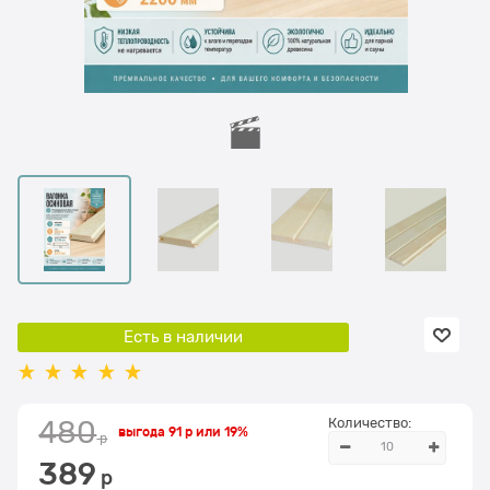
Есть в наличии
Количество:
480
выгода
91 р
или
19%
 р
389
 р