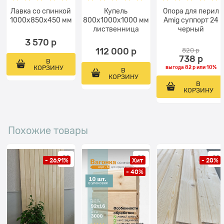
Лавка со спинкой
Купель
Опора для перил
1000x850х450 мм
800х1000х1000 мм
Amig суппорт 24
лиственница
черный
3 570
 р
112 000
 р
820
 р
738
 р
В
КОРЗИНУ
выгода
82 р
или
10%
В
КОРЗИНУ
В
КОРЗИНУ
Похожие товары
- 26,91%
Хит
- 20%
- 40%