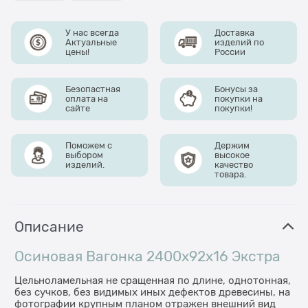
У нас всегда
Доставка
Актуальные
изделий по
цены!
России
Безопастная
Бонусы за
оплата на
покупки на
сайте
покупки!
Поможем с
Держим
выбором
высокое
изделий.
качество
товара.
Описание
Осиновая Вагонка 2400x92x16 Экстра
Цельноламельная не сращенная по длине, однотонная,
без сучков, без видимых иных дефектов древесины, на
фотографии крупным планом отражен внешний вид