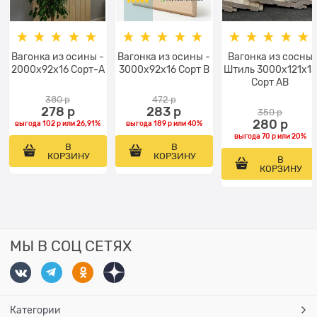
Вагонка из осины -
Вагонка из осины -
Вагонка из сосны
2000x92x16 Сорт-А
3000x92x16 Сорт В
Штиль 3000х121х13
Сорт АВ
380
 р
472
 р
278
 р
283
 р
350
 р
280
 р
выгода
102 р
или
26,91%
выгода
189 р
или
40%
выгода
70 р
или
20%
В
В
КОРЗИНУ
КОРЗИНУ
В
КОРЗИНУ
МЫ В СОЦ СЕТЯХ
Категории