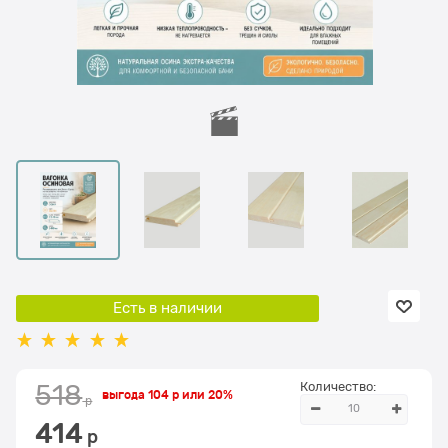
Есть в наличии
Количество:
518
выгода
104 р
или
20%
 р
414
 р